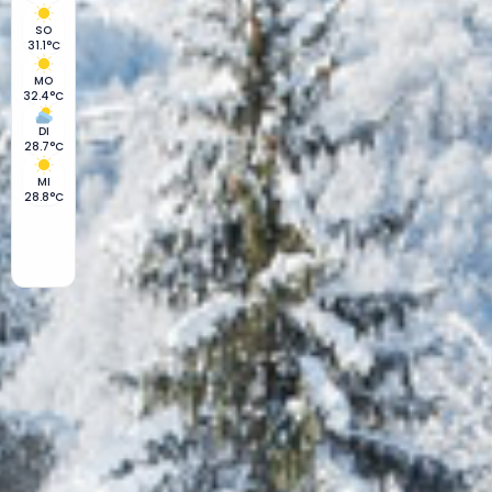
SO
31.1°C
MO
32.4°C
DI
28.7°C
MI
28.8°C