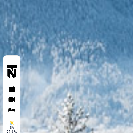
SA
27.9°C