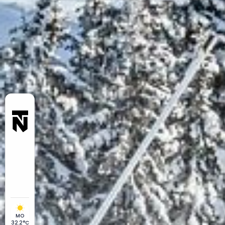
MO
32.2°C