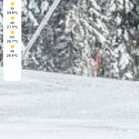
DI
29.8°C
MI
27.3°C
DO
26.7°C
FR
28.4°C