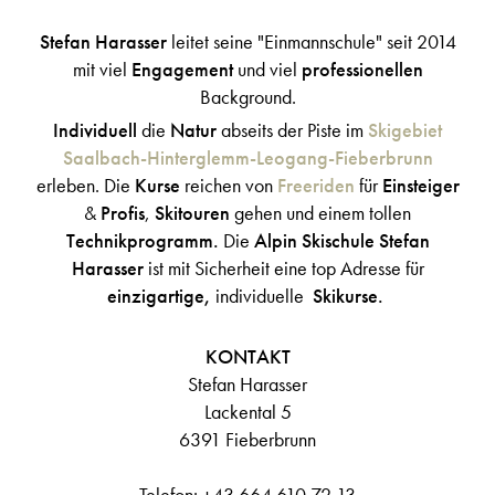
Stefan Harasser
leitet seine "Einmannschule" seit 2014
mit viel
Engagement
und viel
professionellen
Background.
Individuell
die
Natur
abseits der Piste im
Skigebiet
Saalbach-Hinterglemm-Leogang-Fieberbrunn
erleben. Die
Kurse
reichen von
Freeriden
für
Einsteiger
&
Profis
,
Skitouren
gehen und einem tollen
Technikprogramm.
Die
Alpin Skischule Stefan
Harasser
ist mit Sicherheit eine top Adresse für
einzigartige,
individuelle
Skikurse.
KONTAKT
Stefan Harasser
Lackental 5
6391 Fieberbrunn
Telefon: +43 664 610 72 13