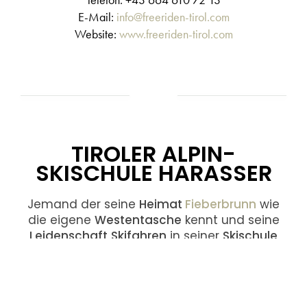
E-Mail:
info@freeriden-tirol.com
Website:
www.freeriden-tirol.com
TIROLER ALPIN-
SKISCHULE HARASSER
Jemand der seine
Heimat
Fieberbrunn
wie
die eigene
Westentasche
kennt und seine
Leidenschaft
Skifahren
in seiner
Skischule
lebt, wird den hohen
Qualitätsstandard
von
Skischulen
mehr als erfüllen. Man profitiert
von seinen vielfältigen
Auslandserfahrungen
und seinem